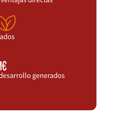
cados
M€
desarrollo generados