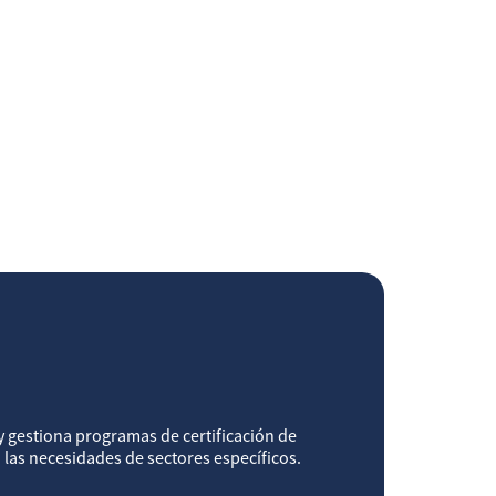
E
y gestiona programas de certificación de
 las necesidades de sectores específicos.