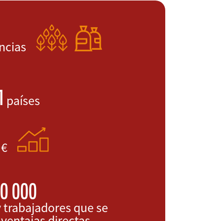
encias
1
países
 €
0 000
 trabajadores que se
 ventajas directas