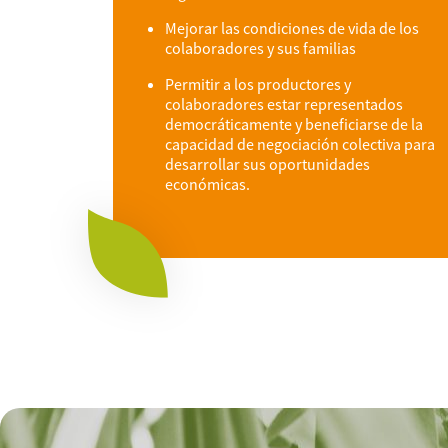
Mejorar las condiciones de vida de los
colaboradores y sus familias
Permitir a los productores y
colaboradores estar representados
democráticamente y beneficiarse de la
capacidad de negociación colectiva para
desarrollar sus oportunidades
económicas.