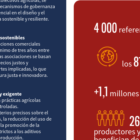
 mecanismos de gobernanza
cial en el diseño y el
sostenible y resiliente.
4 000
refer
 sostenibles
aciones comerciales
nimo de tres años entre
8
as asociaciones se basan
los
cios justos y
tes implicadas, lo que
ura justa e innovadora.
+1,1
millones
y exigente
n prácticas agrícolas
troladas.
terios precisos sobre el
26
 la reducción del uso de
 la promoción de la
productores y
rictos a los aditivos
producción.
benefician de