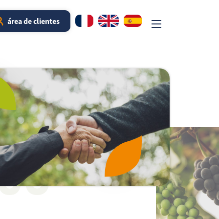
área de clientes
S
OS