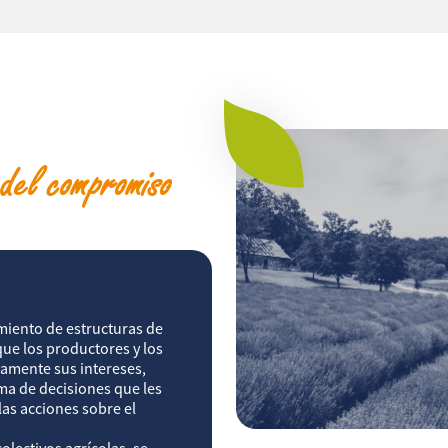
 del compromiso
imiento de estructuras de
ue los productores y los
amente sus intereses,
ma de decisiones que les
las acciones sobre el
lectivos agrícolas, se