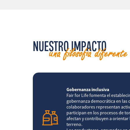
NUESTRO IMPACTO
una filosofía diferente
Gobernanza inclusiva
Fair for Life fomenta el establec
gobernanza democrática en las q
colaboradores representan activ
participan en los procesos de to
afectan y contribuyen a orientar 
terreno.
Los productores, agrupados en co